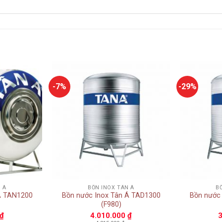
-7%
-29%
Add to
Add to
wishlist
wishlist
+
+
 Á
BỒN INOX TÂN Á
B
Á TAN1200
Bồn nước Inox Tân Á TAD1300
Bồn nước
(F980)
₫
4.010.000
₫