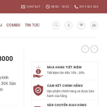
CONTACT
08:00 - 18:30
0915 922 536
I
COMBO
TIN TỨC
Á
3000
MUA HÀNG TIẾT KIỆM
Tiết kiệm lên đến 10% - 30%
 kính
 304. Sản
CAM KẾT CHÍNH HÃNG
ời
Sản phẩm chính hàng và được bảo
hành của hãng
VẬN CHUYỂN GIAO HÀNG