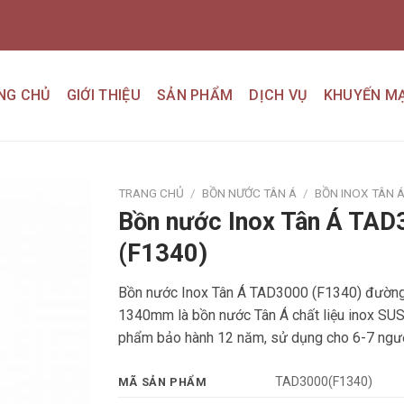
NG CHỦ
GIỚI THIỆU
SẢN PHẨM
DỊCH VỤ
KHUYẾN MẠ
TRANG CHỦ
/
BỒN NƯỚC TÂN Á
/
BỒN INOX TÂN 
Bồn nước Inox Tân Á TAD
Add to
(F1340)
wishlist
Bồn nước Inox Tân Á TAD3000 (F1340) đường
1340mm là bồn nước Tân Á chất liệu inox SUS
phẩm bảo hành 12 năm, sử dụng cho 6-7 ngư
TAD3000(F1340)
MÃ SẢN PHẨM