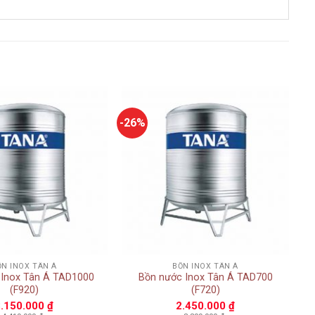
-26%
Add to
Add to
wishlist
wishlist
+
ỒN INOX TÂN Á
BỒN INOX TÂN Á
 Inox Tân Á TAD1000
Bồn nước Inox Tân Á TAD700
(F920)
(F720)
3.150.000
₫
2.450.000
₫