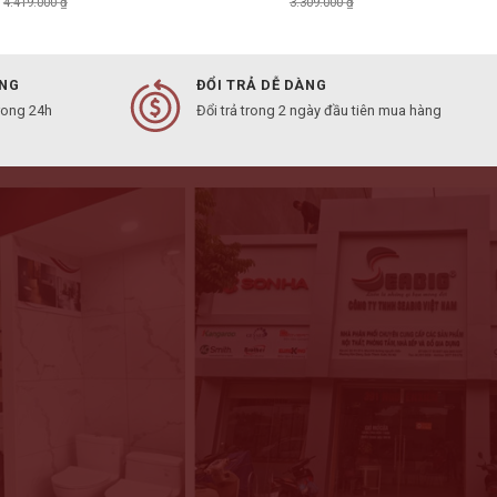
4.419.000
₫
3.309.000
₫
ÀNG
ĐỔI TRẢ DỄ DÀNG
rong 24h
Đổi trả trong 2 ngày đầu tiên mua hàng