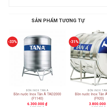
SẢN PHẨM TƯƠNG TỰ
-33%
-31%
Add to
t
wishlist
+
+
BỒN INOX TÂN Á
BỒN INOX TÂN
Bồn nước Inox Tân Á TAD2000
Bồn nước Inox Tân 
(F1140)
(F920)
6.300.000
₫
3.800.000