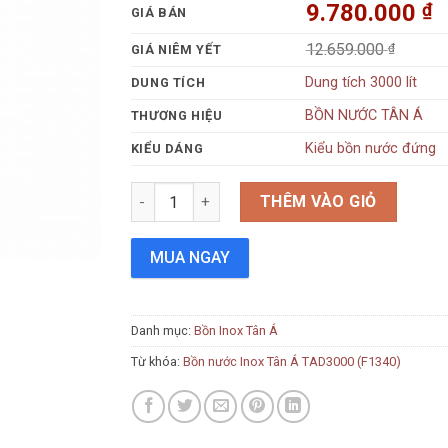
9.780.000
₫
GIÁ BÁN
12.659.000
₫
GIÁ NIÊM YẾT
Dung tích 3000 lít
DUNG TÍCH
BỒN NƯỚC TÂN Á
THƯƠNG HIỆU
Kiểu bồn nước đứng
KIỂU DÁNG
Bồn nước Inox Tân Á TAD3000 (F1340) số lượn
THÊM VÀO GIỎ
MUA NGAY
Danh mục:
Bồn Inox Tân Á
Từ khóa:
Bồn nước Inox Tân Á TAD3000 (F1340)