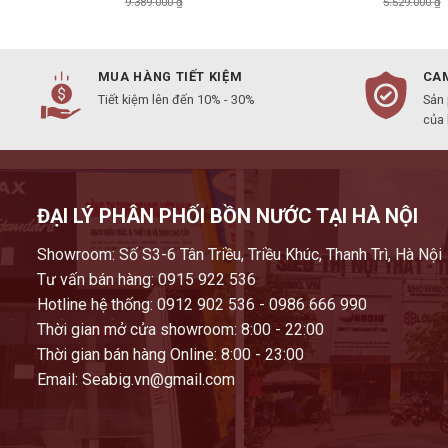
9.389.000
₫
5.529.000
₫
MUA HÀNG TIẾT KIỆM
CAM
Tiết kiệm lên đến 10% - 30%
Sản
của
ĐẠI LÝ PHÂN PHỐI BỒN NƯỚC TẠI HÀ NỘI
Showroom: Số S3-6 Tân Triều, Triều Khúc, Thanh Trì, Hà Nội
Tư vấn bán hàng: 0915 922 536
Hotline hệ thống: 0912 902 536 - 0986 666 990
Thời gian mở cửa showroom: 8:00 - 22:00
Thời gian bán hàng Online: 8:00 - 23:00
Email: Seabig.vn@gmail.com