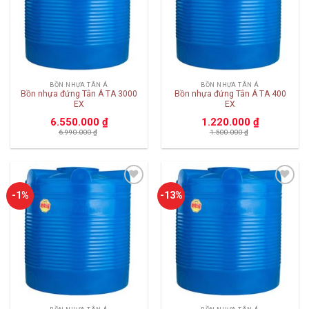
BỒN NHỰA TÂN Á
BỒN NHỰA TÂN Á
Bồn nhựa đứng Tân Á TA 3000
Bồn nhựa đứng Tân Á TA 400
EX
EX
6.550.000
₫
1.220.000
₫
6.990.000
₫
1.500.000
₫
Add to
Add to
-1%
-13%
wishlist
wishlist