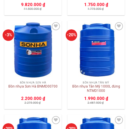
9.820.000
₫
1.750.000
₫
11.500.000
₫
1.775.000
₫
Add to
Add to
-3%
-20%
wishlist
wishlist
BỒN NHỰA SƠN HÀ
BỒN NHỰA TÂN MỸ
Bồn nhựa Sơn Hà BNMD00700
Bồn nhựa Tân Mỹ 1000L đứng
NTMD1000
2.200.000
₫
1.990.000
₫
2.275.000
₫
2.487.500
₫
Add to
Add to
-20%
-20%