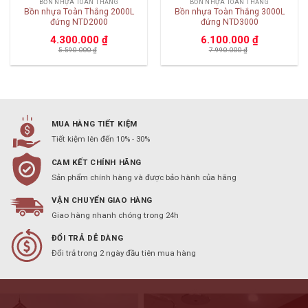
BỒN NHỰA TOÀN THẮNG
BỒN NHỰA TOÀN THẮNG
Bồn nhựa Toàn Thắng 2000L
Bồn nhựa Toàn Thắng 3000L
đứng NTD2000
đứng NTD3000
4.300.000
₫
6.100.000
₫
5.590.000
₫
7.990.000
₫
MUA HÀNG TIẾT KIỆM
Tiết kiệm lên đến 10% - 30%
CAM KẾT CHÍNH HÃNG
Sản phẩm chính hàng và được bảo hành của hãng
VẬN CHUYỂN GIAO HÀNG
Giao hàng nhanh chóng trong 24h
ĐỔI TRẢ DỄ DÀNG
Đổi trả trong 2 ngày đầu tiên mua hàng