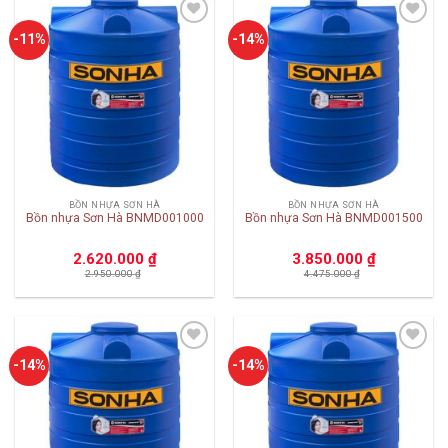
Add to
Add to
-11%
-14%
wishlist
wishlist
BỒN NHỰA SƠN HÀ
BỒN NHỰA SƠN HÀ
Bồn nhựa Sơn Hà BNMD001000
Bồn nhựa Sơn Hà BNMD001500
2.620.000
₫
3.850.000
₫
2.950.000
₫
4.475.000
₫
Add to
Add to
-14%
-14%
wishlist
wishlist