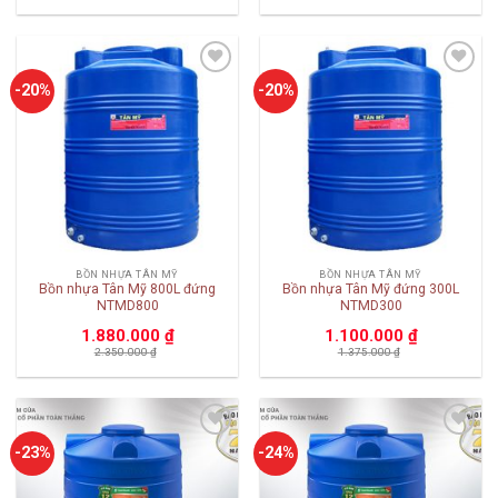
Add to
Add to
-20%
-20%
wishlist
wishlist
BỒN NHỰA TÂN MỸ
BỒN NHỰA TÂN MỸ
Bồn nhựa Tân Mỹ 800L đứng
Bồn nhựa Tân Mỹ đứng 300L
NTMD800
NTMD300
1.880.000
₫
1.100.000
₫
2.350.000
₫
1.375.000
₫
Add to
Add to
-23%
-24%
wishlist
wishlist