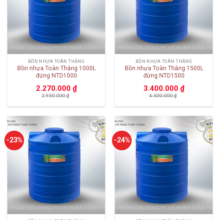
BỒN NHỰA TOÀN THẮNG
BỒN NHỰA TOÀN THẮNG
Bồn nhựa Toàn Thắng 1000L
Bồn nhựa Toàn Thắng 1500L
đứng NTD1000
đứng NTD1500
2.270.000
₫
3.400.000
₫
2.950.000
₫
4.500.000
₫
Add to
Add to
-23%
-24%
wishlist
wishlist