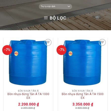
BỘ LỌC
Add to
Add to
-7%
-7%
wishlist
wishlist
BỒN NHỰA TÂN Á
BỒN NHỰA TÂN Á
Bồn nhựa đứng Tân Á TA 1000
Bồn nhựa đứng Tân Á TA 1500
EX
EX
2.200.000
₫
3.350.000
₫
2.355.000
₫
3.600.000
₫