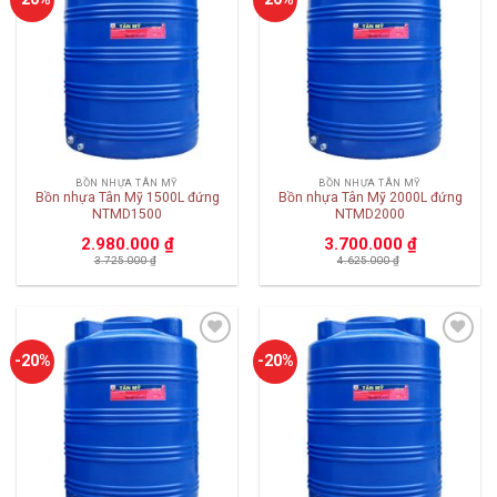
wishlist
wishlist
BỒN NHỰA TÂN MỸ
BỒN NHỰA TÂN MỸ
Bồn nhựa Tân Mỹ 1500L đứng
Bồn nhựa Tân Mỹ 2000L đứng
NTMD1500
NTMD2000
2.980.000
₫
3.700.000
₫
3.725.000
₫
4.625.000
₫
Add to
Add to
-20%
-20%
wishlist
wishlist