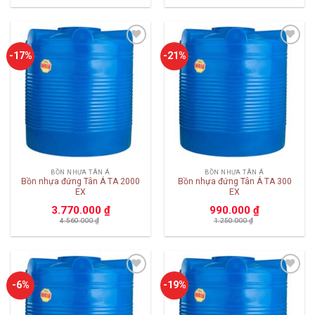
Add to
Add to
-17%
-21%
wishlist
wishlist
BỒN NHỰA TÂN Á
BỒN NHỰA TÂN Á
Bồn nhựa đứng Tân Á TA 2000
Bồn nhựa đứng Tân Á TA 300
EX
EX
3.770.000
₫
990.000
₫
4.560.000
₫
1.250.000
₫
Add to
Add to
-6%
-19%
wishlist
wishlist