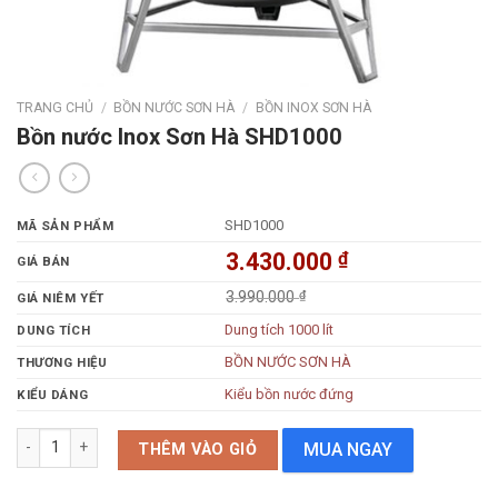
TRANG CHỦ
/
BỒN NƯỚC SƠN HÀ
/
BỒN INOX SƠN HÀ
Bồn nước Inox Sơn Hà SHD1000
SHD1000
MÃ SẢN PHẨM
3.430.000
₫
GIÁ BÁN
3.990.000
₫
GIÁ NIÊM YẾT
Dung tích 1000 lít
DUNG TÍCH
BỒN NƯỚC SƠN HÀ
THƯƠNG HIỆU
Kiểu bồn nước đứng
KIỂU DÁNG
Bồn nước Inox Sơn Hà SHD1000 số lượng
MUA NGAY
THÊM VÀO GIỎ