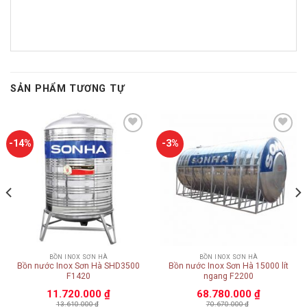
SẢN PHẨM TƯƠNG TỰ
Add to
Add to
-14%
-3%
wishlist
wishlist
BỒN INOX SƠN HÀ
BỒN INOX SƠN HÀ
Bồn nước Inox Sơn Hà SHD3500
Bồn nước Inox Sơn Hà 15000 lít
F1420
ngang F2200
11.720.000
₫
68.780.000
₫
13.610.000
₫
70.670.000
₫