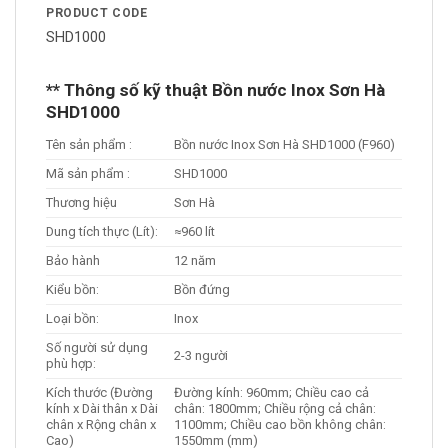
PRODUCT CODE
SHD1000
** Thông số kỹ thuật Bồn nước Inox Sơn Hà
SHD1000
Tên sản phẩm :
Bồn nước Inox Sơn Hà SHD1000 (F960)
Mã sản phẩm :
SHD1000
Thương hiệu
Sơn Hà
Dung tích thực (Lít):
≈
960 lít
Bảo hành
12 năm
Kiểu bồn:
Bồn đứng
Loại bồn:
Inox
Số người sử dụng
2-3 người
phù hợp:
Kích thước (Đường
Đường kính: 960mm; Chiều cao cả
kính x Dài thân x Dài
chân: 1800mm; Chiều rộng cả chân:
chân x Rộng chân x
1100mm; Chiều cao bồn không chân:
Cao)
1550mm (mm)