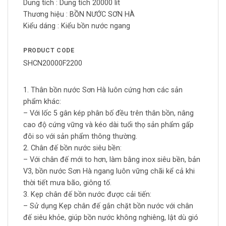
Dung tích :
Dung tích 20000 lít
Thương hiệu :
BỒN NƯỚC SƠN HÀ
Kiểu dáng :
Kiểu bồn nước ngang
PRODUCT CODE
SHCN20000F2200
1. Thân bồn nước Sơn Hà luôn cứng hơn các sản
phẩm khác:
– Với lốc 5 gân kép phân bố đều trên thân bồn, nâng
cao độ cứng vững và kéo dài tuổi thọ sản phẩm gấp
đôi so với sản phẩm thông thường.
2. Chân đế bồn nước siêu bền:
– Với chân đế mới to hơn, làm bằng inox siêu bền, bản
V3, bồn nước Sơn Hà ngang luôn vững chãi kể cả khi
thời tiết mưa bão, giông tố.
3. Kẹp chân đế bồn nước được cải tiến:
– Sử dụng Kẹp chân đế gắn chặt bồn nước với chân
đế siêu khỏe, giúp bồn nước không nghiêng, lật dù gió