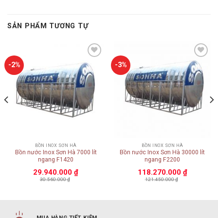
SẢN PHẨM TƯƠNG TỰ
Add to
Add to
-2%
-3%
wishlist
wishlist
BỒN INOX SƠN HÀ
BỒN INOX SƠN HÀ
Bồn nước Inox Sơn Hà 7000 lít
Bồn nước Inox Sơn Hà 30000 lít
ngang F1420
ngang F2200
29.940.000
₫
118.270.000
₫
30.560.000
₫
121.450.000
₫
MUA HÀNG TIẾT KIỆM