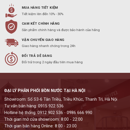
MUA HÀNG TIẾT KIỆM
Tiết kiệm lên đến 10% - 30%
CAM KẾT CHÍNH HÃNG
Sản phẩm chính hàng và được bảo hành của hãng
VẬN CHUYỂN GIAO HÀNG
Giao hàng nhanh chóng trong 24h
ĐỔI TRẢ DỄ DÀNG
Đổi trả trong 2 ngày đầu tiên mua hàng
ĐẠI LÝ PHÂN PHỐI BỒN NƯỚC TẠI HÀ NỘI
Showroom: Số S3-6 Tân Triều, Triều Khúc, Thanh Trì, Hà Nội
Tư vấn bán hàng: 0915 922 536
Hotline hệ thống: 0912 902 536 - 0986 666 990
Thời gian mở cửa showroom: 8:00 - 22:00
Thời gian bán hàng Online: 8:00 - 23:00