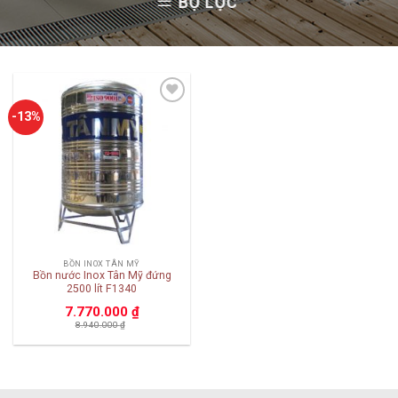
BỘ LỌC
Add to
-13%
wishlist
BỒN INOX TÂN MỸ
Bồn nước Inox Tân Mỹ đứng
2500 lít F1340
7.770.000
₫
8.940.000
₫