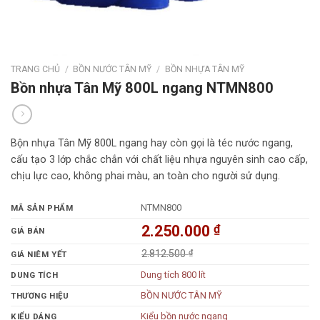
TRANG CHỦ
/
BỒN NƯỚC TÂN MỸ
/
BỒN NHỰA TÂN MỸ
Bồn nhựa Tân Mỹ 800L ngang NTMN800
Bộn nhựa Tân Mỹ 800L ngang hay còn gọi là téc nước ngang,
cấu tạo 3 lớp chắc chắn với chất liệu nhựa nguyên sinh cao cấp,
chịu lực cao, không phai màu, an toàn cho người sử dụng.
NTMN800
MÃ SẢN PHẨM
2.250.000
₫
GIÁ BÁN
2.812.500
₫
GIÁ NIÊM YẾT
Dung tích 800 lít
DUNG TÍCH
BỒN NƯỚC TÂN MỸ
THƯƠNG HIỆU
Kiểu bồn nước ngang
KIỂU DÁNG