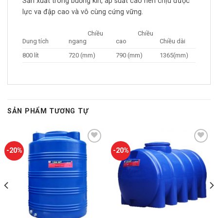
Sản xuất trong buồng kín, áp suất cao nên chịu được
lực va đập cao và vô cùng cứng vững.
Chiều
Chiều
Dung tích
ngang
cao
Chiều dài
800 lít
720 (mm)
790 (mm)
1365(mm)
SẢN PHẨM TƯƠNG TỰ
Add to
Add to
-20%
-20%
wishlist
wishlist