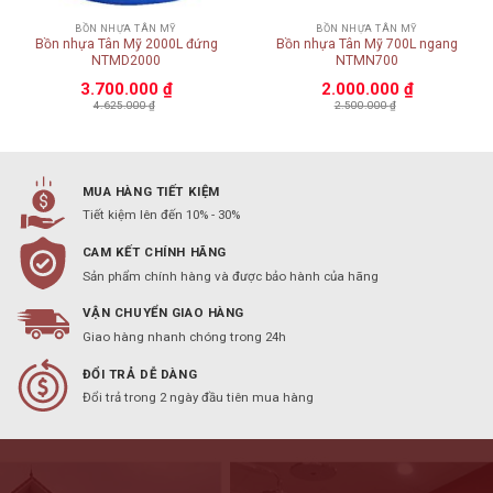
BỒN NHỰA TÂN MỸ
BỒN NHỰA TÂN MỸ
Bồn nhựa Tân Mỹ 2000L đứng
Bồn nhựa Tân Mỹ 700L ngang
NTMD2000
NTMN700
3.700.000
₫
2.000.000
₫
4.625.000
₫
2.500.000
₫
MUA HÀNG TIẾT KIỆM
Tiết kiệm lên đến 10% - 30%
CAM KẾT CHÍNH HÃNG
Sản phẩm chính hàng và được bảo hành của hãng
VẬN CHUYỂN GIAO HÀNG
Giao hàng nhanh chóng trong 24h
ĐỔI TRẢ DỄ DÀNG
Đổi trả trong 2 ngày đầu tiên mua hàng