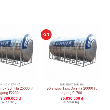
-3%
Add to
Add to
wishlist
wishlist
+
N INOX SƠN HÀ
BỒN INOX SƠN HÀ
 Sơn Hà 25000 lít
Bồn nước Inox Sơn Hà 20000 lít
ngang F2200
ngang F1700
3.780.000
₫
85.830.000
₫
106.560.000
₫
88.900.000
₫