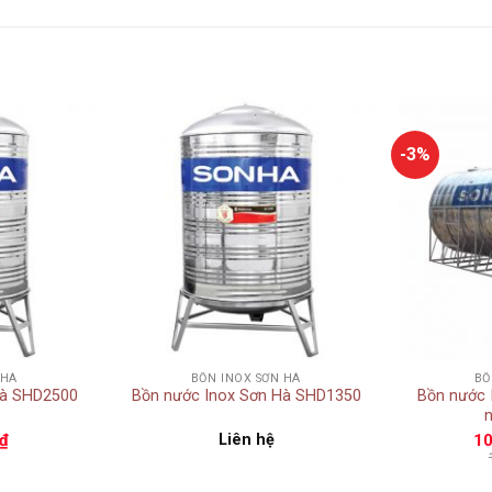
-3%
Add to
Add to
wishlist
wishlist
+
+
 HÀ
BỒN INOX SƠN HÀ
BỒ
Hà SHD2500
Bồn nước Inox Sơn Hà SHD1350
Bồn nước Inox
₫
Liên hệ
10