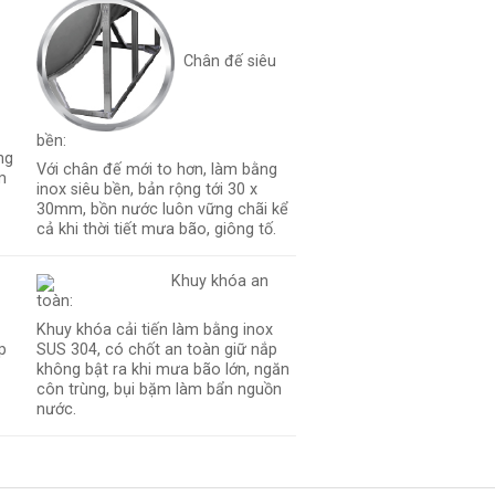
Chân đế siêu
bền:
ng
Với chân đế mới to hơn, làm bằng
m
inox siêu bền, bản rộng tới 30 x
30mm, bồn nước luôn vững chãi kể
cả khi thời tiết mưa bão, giông tố.
Khuy khóa an
toàn:
Khuy khóa cải tiến làm bằng inox
p
SUS 304, có chốt an toàn giữ nắp
không bật ra khi mưa bão lớn, ngăn
côn trùng, bụi bặm làm bẩn nguồn
nước.