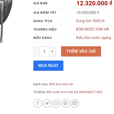
12.320.000
₫
GIÁ BÁN
13.930.000
₫
GIÁ NIÊM YẾT
Dung tích 3500 lít
DUNG TÍCH
BỒN NƯỚC SƠN HÀ
THƯƠNG HIỆU
Kiểu bồn nước ngang
KIỂU DÁNG
Bồn nước Inox Sơn Hà SHN3500 F1420 số lượn
THÊM VÀO GIỎ
MUA NGAY
Danh mục:
Bồn Inox Sơn Hà
Từ khóa:
Bồn nước Inox Sơn Hà SHN3500 F1420