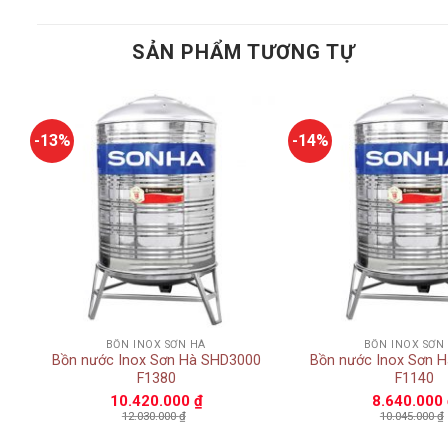
SẢN PHẨM TƯƠNG TỰ
-13%
-14%
Add to
t
wishlist
+
+
BỒN INOX SƠN HÀ
BỒN INOX SƠN
0
Bồn nước Inox Sơn Hà SHD3000
Bồn nước Inox Sơn 
F1380
F1140
10.420.000
₫
8.640.000
12.030.000
₫
10.045.000
₫