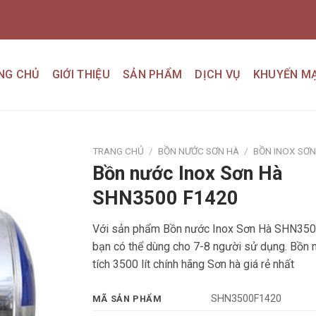
NG CHỦ
GIỚI THIỆU
SẢN PHẨM
DỊCH VỤ
KHUYẾN MẠ
TRANG CHỦ
/
BỒN NƯỚC SƠN HÀ
/
BỒN INOX SƠN
Bồn nước Inox Sơn Hà
Add to
SHN3500 F1420
wishlist
Với sản phẩm Bồn nước Inox Sơn Hà SHN35
bạn có thể dùng cho 7-8 người sử dụng. Bồn
tích 3500 lít chính hãng Sơn hà giá rẻ nhất
SHN3500F1420
MÃ SẢN PHẨM