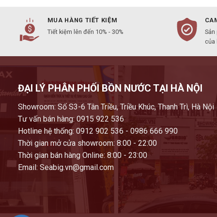
MUA HÀNG TIẾT KIỆM
CAM
Tiết kiệm lên đến 10% - 30%
Sản
của
ĐẠI LÝ PHÂN PHỐI BỒN NƯỚC TẠI HÀ NỘI
Showroom: Số S3-6 Tân Triều, Triều Khúc, Thanh Trì, Hà Nội
Tư vấn bán hàng: 0915 922 536
Hotline hệ thống: 0912 902 536 - 0986 666 990
Thời gian mở cửa showroom: 8:00 - 22:00
Thời gian bán hàng Online: 8:00 - 23:00
Email: Seabig.vn@gmail.com