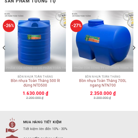
SẢN PHẨM TƯƠNG TỰ
Add to
Add to
-26%
-27%
wishlist
wishlist
BỒN NHỰA TOÀN THẮNG
BỒN NHỰA TOÀN THẮNG
Bồn nhựa Toàn Thắng 500 lít
Bồn nhựa Toàn Thắng 700L
đứng NTD500
ngang NTN700
1.630.000
₫
2.350.000
₫
2.200.000
₫
3.200.000
₫
MUA HÀNG TIẾT KIỆM
Tiết kiệm lên đến 10% - 30%