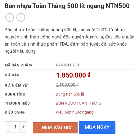
Bồn nhựa Toàn Thắng 500 lít ngang NTN500
Bồn nhựa Toàn Thắng ngang 500 lít, sản xuất 100% từ nhựa
nguyên sinh theo công nghệ độc quyền Australia, đạt tiêu chuẩn
an toàn vệ sinh thực phẩm FDA, đảm bảo tuyệt đối sức khỏe
người tiêu dùng.
NTN500F738
MÃ SẢN PHẨM
1.850.000
₫
GIÁ BÁN
2.500.000
₫
GIÁ NIÊM YẾT
Dung tích 500 lít
DUNG TÍCH
BỒN NƯỚC TOÀN THẮNG
THƯƠNG HIỆU
Kiểu bồn nước ngang
KIỂU DÁNG
Bồn nhựa Toàn Thắng 500 lít ngang NTN500 số lượng
MUA NGAY
THÊM VÀO GIỎ