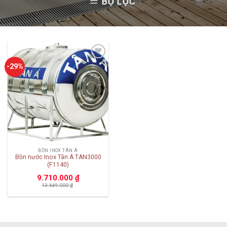
BỘ LỌC
Add to
-29%
wishlist
BỒN INOX TÂN Á
Bồn nước Inox Tân Á TAN3000
(F1140)
9.710.000
₫
13.649.000
₫