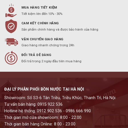
MUA HÀNG TIẾT KIỆM
Tiết kiệm lên đến 10% - 30%
CAM KẾT CHÍNH HÃNG
Sản phẩm chính hàng và được bảo hành của hãng
VẬN CHUYỂN GIAO HÀNG
Giao hàng nhanh chóng trong 24h
ĐỔI TRẢ DỄ DÀNG
Đổi trả trong 2 ngày đầu tiên mua hàng
ĐẠI LÝ PHÂN PHỐI BỒN NƯỚC TẠI HÀ NỘI
Showroom: Số S3-6 Tân Triều, Triều Khúc, Thanh Trì, Hà Nội
Tư vấn bán hàng: 0915 922 536
Hotline hệ thống: 0912 902 536 - 0986 666 990
Thời gian mở cửa showroom: 8:00 - 22:00
Thời gian bán hàng Online: 8:00 - 23:00