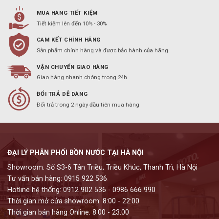
MUA HÀNG TIẾT KIỆM
Tiết kiệm lên đến 10% - 30%
CAM KẾT CHÍNH HÃNG
Sản phẩm chính hàng và được bảo hành của hãng
VẬN CHUYỂN GIAO HÀNG
Giao hàng nhanh chóng trong 24h
ĐỔI TRẢ DỄ DÀNG
Đổi trả trong 2 ngày đầu tiên mua hàng
ĐẠI LÝ PHÂN PHỐI BỒN NƯỚC TẠI HÀ NỘI
Showroom: Số S3-6 Tân Triều, Triều Khúc, Thanh Trì, Hà Nội
Tư vấn bán hàng: 0915 922 536
Hotline hệ thống: 0912 902 536 - 0986 666 990
Thời gian mở cửa showroom: 8:00 - 22:00
Thời gian bán hàng Online: 8:00 - 23:00