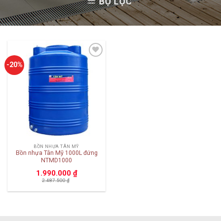
BỘ LỌC
Add to
-20%
wishlist
BỒN NHỰA TÂN MỸ
Bồn nhựa Tân Mỹ 1000L đứng
NTMD1000
1.990.000
₫
2.487.500
₫