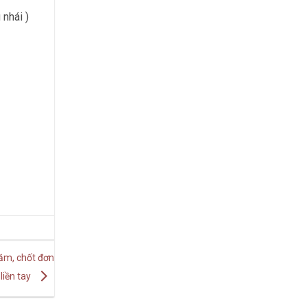
 nhái )
năm, chốt đơn
liền tay