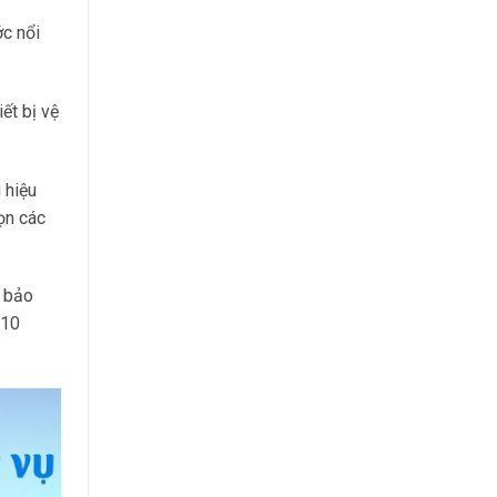
c nổi
ết bị vệ
 hiệu
ọn các
ợ bảo
 10