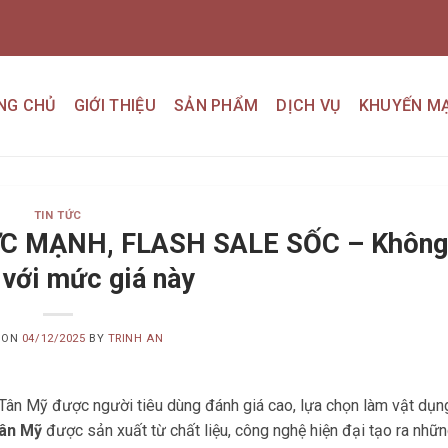
NG CHỦ
GIỚI THIỆU
SẢN PHẨM
DỊCH VỤ
KHUYẾN MẠ
TIN TỨC
ỰC MẠNH, FLASH SALE SỐC – Không
i với mức giá này
 ON
04/12/2025
BY
TRINH AN
Tân Mỹ được người tiêu dùng đánh giá cao, lựa chọn làm vật dụn
ân Mỹ
được sản xuất từ chất liệu, công nghệ hiện đại tạo ra nhữn