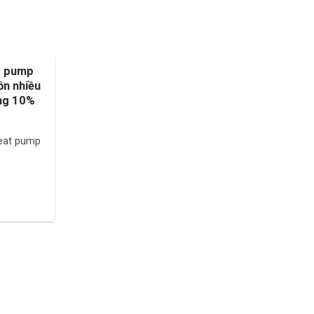
t pump
FDI Care: Tổng kho thiết bị đo
ồn nhiều
lường chính hãng diện tích 1,500m2
ờng 10%
luôn sẵn hàng, giá rẻ hơn thị trường
10%
21/06/2026
heat pump
FDI Care tự hào là tổng kho thiết bị đo
lường chính[...]
Xem thêm