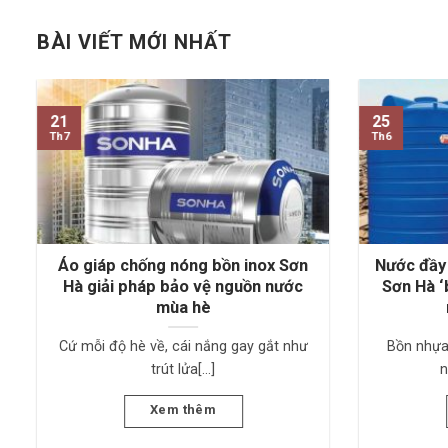
BÀI VIẾT MỚI NHẤT
21
25
Th7
Th6
Áo giáp chống nóng bồn inox Sơn
Nước đầy 
Hà giải pháp bảo vệ nguồn nước
Sơn Hà ‘
mùa hè
Cứ mỗi độ hè về, cái nắng gay gắt như
Bồn nhựa
trút lửa[...]
n
Xem thêm