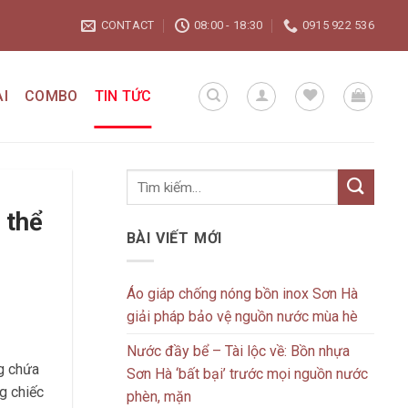
CONTACT
08:00 - 18:30
0915 922 536
I
COMBO
TIN TỨC
 thể
BÀI VIẾT MỚI
Áo giáp chống nóng bồn inox Sơn Hà
giải pháp bảo vệ nguồn nước mùa hè
Nước đầy bể – Tài lộc về: Bồn nhựa
g chứa
Sơn Hà ‘bất bại’ trước mọi nguồn nước
g chiếc
phèn, mặn