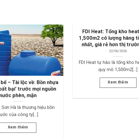
FDI Heat: Tổng kho hea
1,500m2 có lượng hàng t
nhất, giá rẻ hơn thị trư
22/06/2026
FDI Heat tự hào là tổng kho 
quy mô 1,500m2[...]
bể – Tài lộc về: Bồn nhựa
Xem thêm
bất bại’ trước mọi nguồn
nước phèn, mặn
 Sơn Hà là thương hiệu bồn
ước của công ty[...]
Xem thêm