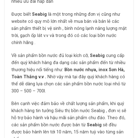
nhiều ưu đãi hấp dẫn
Được biết
Seabig
là một trong những đơn vị cũng như
website có quy mô lớn nhất về mua bán và bán lẻ các
sản phẩm thiết bị vệ sinh , bình nóng lạnh năng lượng mặt
trời, gạch ốp lát v.v và trong đó có các loại bồn nước
chính hãng .
Về sản phẩm bồn nước đủ loại kích cỡ,
Seabig
cung cấp
đến quý khách hàng đa dạng các sản phẩm đến từ nhiều
thương hiệu nổi tiếng như:
Bồn nước nhựa, inox Sơn Hà,
Toàn Thắng v.v .
Nhờ vậy mà tại đây quý khách hàng có
thể dễ dàng lựa chọn các sản phẩm bồn nước loại nhỏ từ
300 – 500 – 700l.
Bên cạnh việc đảm bảo về chất lượng sản phẩm, khi quý
khách hàng tin tưởng Siêu thị bồn nước Seabig , đơn vị sẽ
hỗ trợ bảo hành và hậu mãi sản phẩm chu đáo. Theo đó,
các sản phẩm bồn nước được bán từ
Seabig
sẽ đều
được bảo hành lên tới 10 năm, 15 năm tuỳ vào từng sản