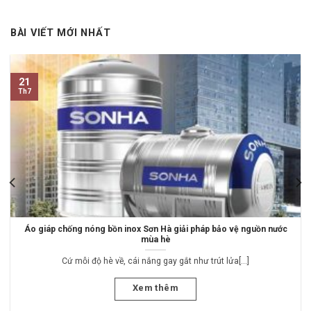
BÀI VIẾT MỚI NHẤT
21
Th7
Áo giáp chống nóng bồn inox Sơn Hà giải pháp bảo vệ nguồn nước
mùa hè
Cứ mỗi độ hè về, cái nắng gay gắt như trút lửa[...]
Xem thêm