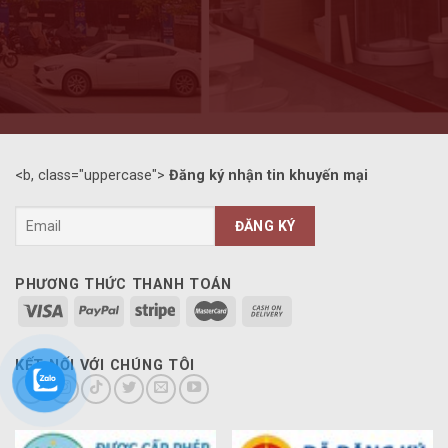
<b, class="uppercase">
Đăng ký nhận tin khuyến mại
PHƯƠNG THỨC THANH TOÁN
KẾT NỐI VỚI CHÚNG TÔI