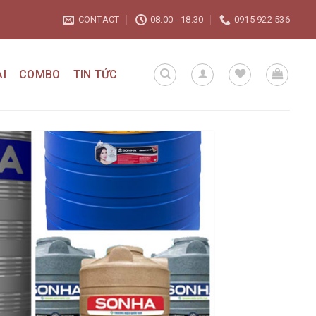
CONTACT
08:00 - 18:30
0915 922 536
I
COMBO
TIN TỨC