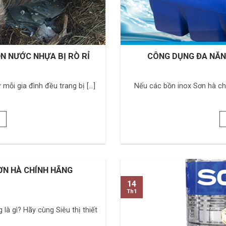
N NƯỚC NHỰA BỊ RÒ RỈ
CÔNG DỤNG ĐA NĂN
ỗi gia đình đều trang bị [...]
Nếu các bồn inox Sơn hà chỉ
ƠN HÀ CHÍNH HÃNG
14
Th1
à gì? Hãy cùng Siêu thị thiết