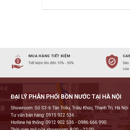
MUA HÀNG TIẾT KIỆM
CAM
Tiết kiệm lên đến 10% - 30%
Sản
của
ĐẠI LÝ PHÂN PHỐI BỒN NƯỚC TẠI HÀ NỘI
Showroom: Số S3-6 Tân Triều, Triều Khúc, Thanh Trì, Hà Nội
Tư vấn bán hàng: 0915 922 536
Hotline hệ thống: 0912 902 536 - 0986 666 990
Thời gian mở cửa showroom: 8:00 - 22:00