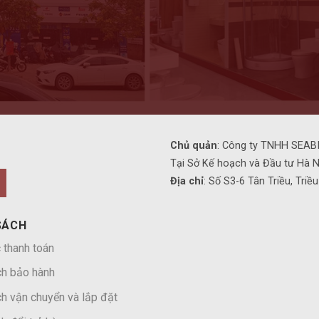
Chủ quản
: Công ty TNHH SEABI
Tại Sở Kế hoạch và Đầu tư Hà N
Địa chỉ
: Số S3-6 Tân Triều, Triề
SÁCH
 thanh toán
ch bảo hành
h vận chuyển và lắp đặt