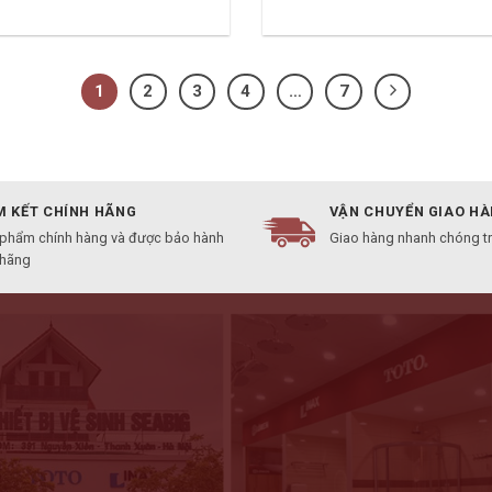
1
2
3
4
…
7
 KẾT CHÍNH HÃNG
VẬN CHUYỂN GIAO H
 phẩm chính hàng và được bảo hành
Giao hàng nhanh chóng t
 hãng