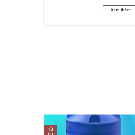
Xem thêm
13
Th1