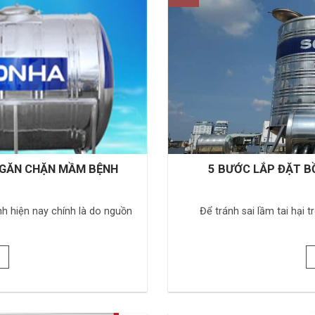
NGĂN CHẶN MẦM BỆNH
5 BƯỚC LẮP ĐẶT B
 hiện nay chính là do nguồn
Để tránh sai lầm tai hại t