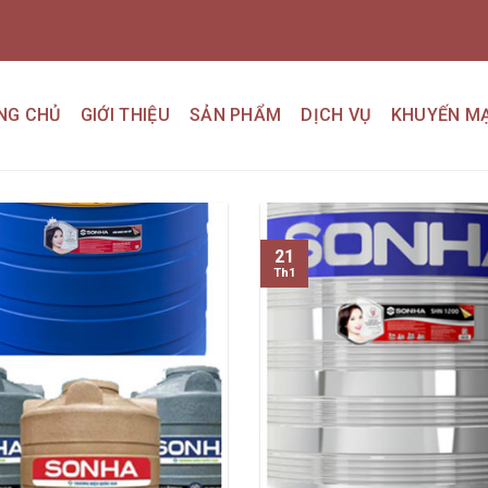
NG CHỦ
GIỚI THIỆU
SẢN PHẨM
DỊCH VỤ
KHUYẾN MẠ
21
Th1