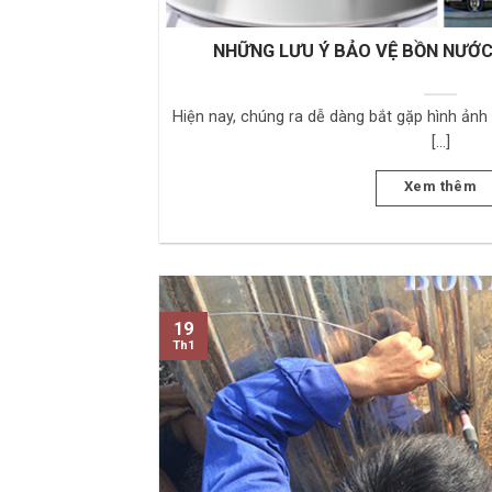
NHỮNG LƯU Ý BẢO VỆ BỒN NƯỚ
Hiện nay, chúng ra dễ dàng bắt gặp hình ản
[...]
Xem thêm
19
Th1