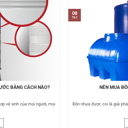
08
Th1
NƯỚC BẰNG CÁCH NÀO?
NÊN MUA BỒ
ợp vệ sinh của mọi người, mọi
Bồn nhựa được coi là giải pháp 