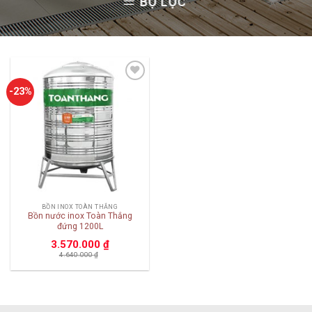
BỘ LỌC
Add to
-23%
wishlist
BỒN INOX TOÀN THẮNG
Bồn nước inox Toàn Thắng
đứng 1200L
3.570.000
₫
4.640.000
₫