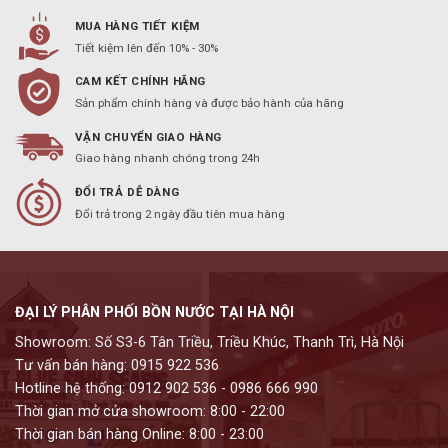
MUA HÀNG TIẾT KIỆM
Tiết kiệm lên đến 10% - 30%
CAM KẾT CHÍNH HÃNG
Sản phẩm chính hàng và được bảo hành của hãng
VẬN CHUYỂN GIAO HÀNG
Giao hàng nhanh chóng trong 24h
ĐỔI TRẢ DỄ DÀNG
Đổi trả trong 2 ngày đầu tiên mua hàng
ĐẠI LÝ PHÂN PHỐI BỒN NƯỚC TẠI HÀ NỘI
Showroom: Số S3-6 Tân Triều, Triều Khúc, Thanh Trì, Hà Nội
Tư vấn bán hàng: 0915 922 536
Hotline hệ thống: 0912 902 536 - 0986 666 990
Thời gian mở cửa showroom: 8:00 - 22:00
Thời gian bán hàng Online: 8:00 - 23:00